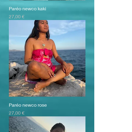
Paréo newco kaki
Prix
27,00 €
Paréo newco rose
Prix
27,00 €