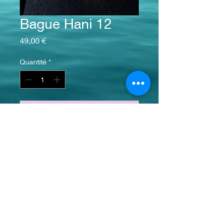
Bague Hani 12
Prix
49,00 €
Quantité
*
Ajouter au panier
Acier inoxydable et perle de
Tahaa
info@monsite.fr