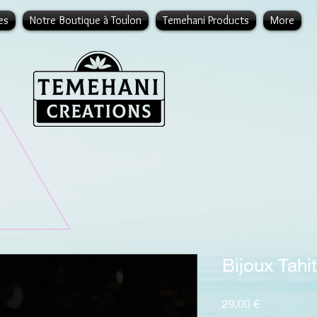
es
Notre Boutique à Toulon
Temehani Products
More
Bijoux Tahit
Prix
29,00 €