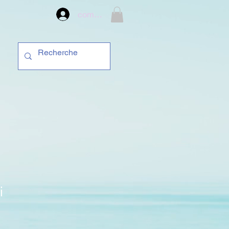
compte
i