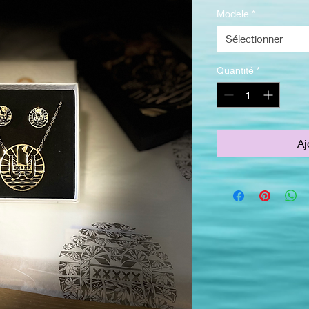
Modele
*
Sélectionner
Quantité
*
Aj