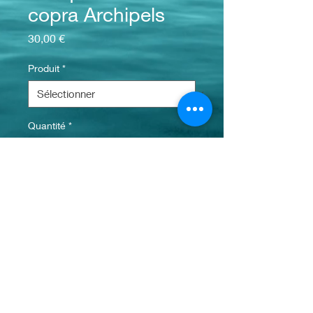
copra Archipels
Prix
30,00 €
Produit
*
Quantité
*
Ajouter au panier
info@monsite.fr
© 2023 par Bijou. Créé avec
Wix.com