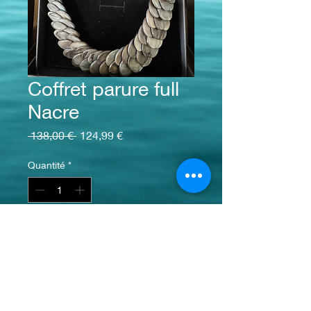
Coffret parure full
Nacre
Prix original
Prix promotionnel
 138,00 € 
124,99 €
Quantité
*
Ajouter au panier
Nos produits
Coffret composé d’un ensemble