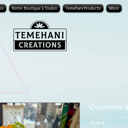
es
Notre Boutique à Toulon
Temehani Products
More
Couronne de
Prix
39,90 €