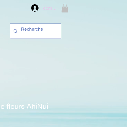
compte
 fleurs AhiNui