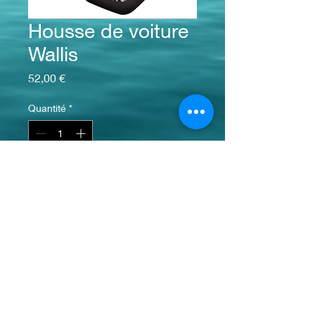
Housse de voiture
Wallis
Prix
52,00 €
Quantité
*
Délais indicatif: 2 semaines
Précommander
info@monsite.fr
© 2023 par Bijou. Créé avec
Wix.com