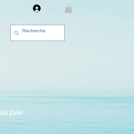
compte
aa pae