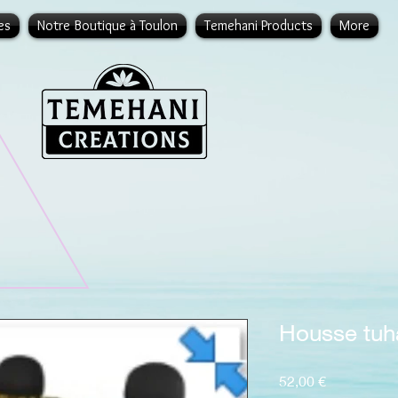
es
Notre Boutique à Toulon
Temehani Products
More
Housse tuh
Prix
52,00 €