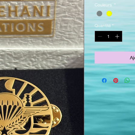
Couleurs
*
Quantité
*
Aj