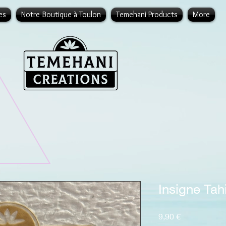
es
Notre Boutique à Toulon
Temehani Products
More
Insigne Tahi
Prix
9,90 €