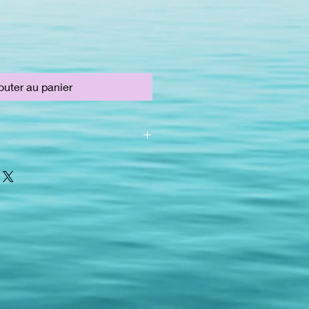
outer au panier