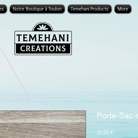
es
Notre Boutique à Toulon
Temehani Products
More
Porte-Sac 
Prix
32,00 €