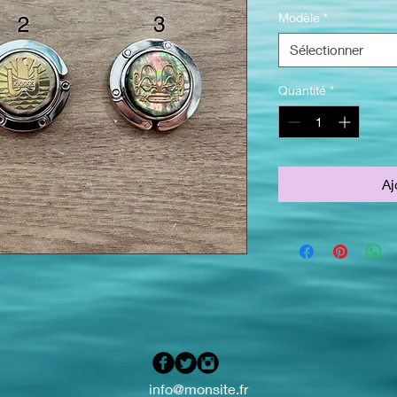
Modèle
*
Sélectionner
Quantité
*
Aj
info@monsite.fr