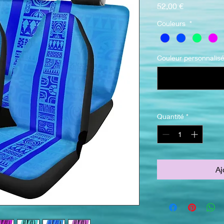
Prix
52,00 €
Couleurs
*
Couleur personnalis
Quantité
*
Aj