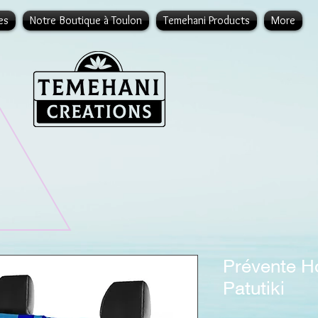
es
Notre Boutique à Toulon
Temehani Products
More
Prévente H
Patutiki