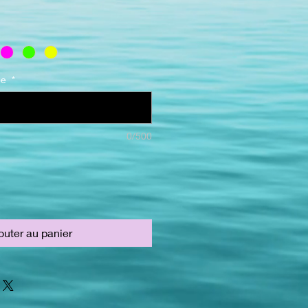
ée
*
0/500
outer au panier