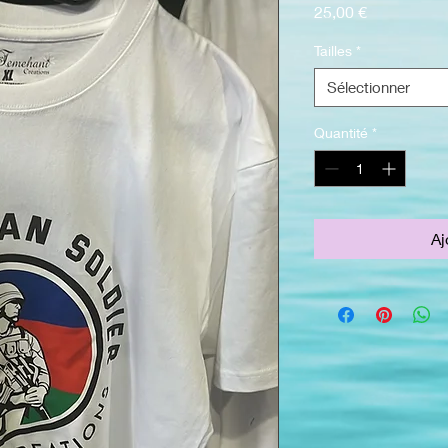
Prix
25,00 €
Tailles
*
Sélectionner
Quantité
*
Aj