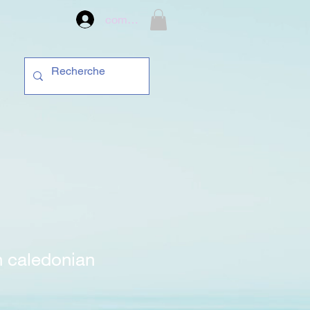
compte
n caledonian