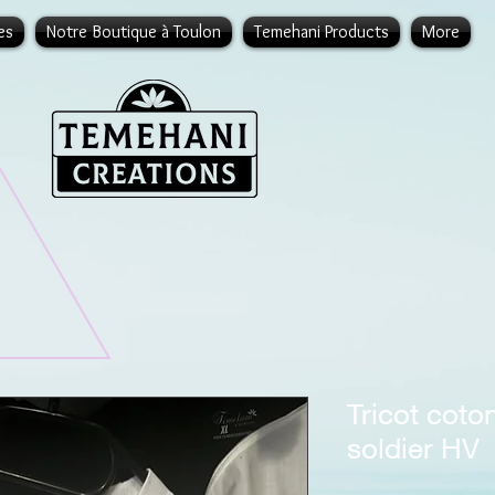
es
Notre Boutique à Toulon
Temehani Products
More
Tricot coto
soldier HV