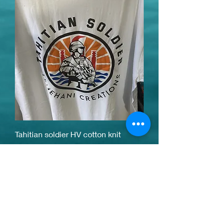
Tahitian soldier HV cotton knit
Price
€25.00