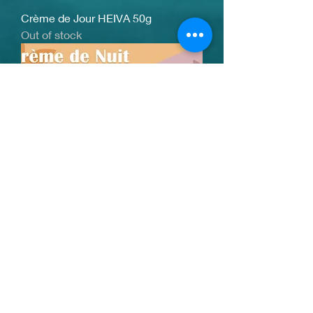
Crème de Jour HEIVA 50g
Out of stock
Crème de Nuit HEIVA 50g
Price
€30.00