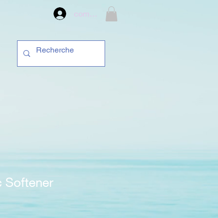
compte
c Softener