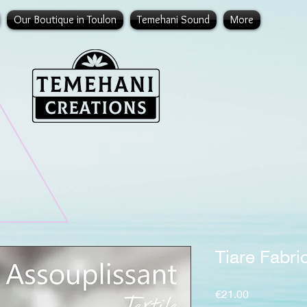
Our Boutique in Toulon
Temehani Sound
More
Tiare Fabri
Price
€21.00