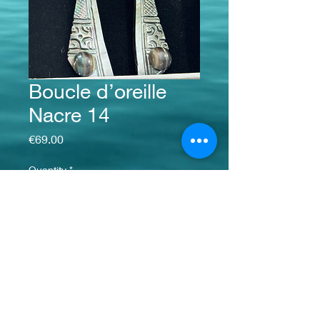
Boucle d’oreille
Nacre 14
Price
€69.00
Quantity
*
Add to Cart
info@monsite.fr