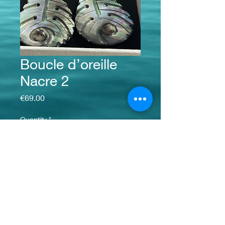
Boucle d’oreille
Nacre 2
Price
€69.00
Quantity
*
Add to Cart
info@monsite.fr