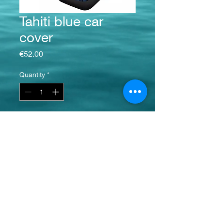
Tahiti blue car
cover
Price
€52.00
Quantity
*
Add to Cart
NON EN STOCK
ACUTELLEMENT
info@monsite.fr