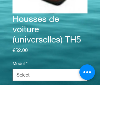
Housses de
voiture
(universelles) TH5
Price
€52.00
Model
*
Quantity
*
Add to Cart