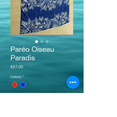
Paréo Oiseau
Paradis
Price
€27.00
Colors
*
Quantity
*