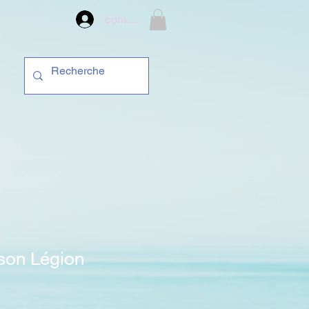
compte
son Légion