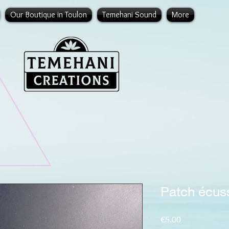
Our Boutique in Toulon
Temehani Sound
More
Patch écus
Price
€5.00