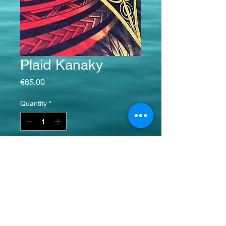
Plaid Kanaky
Price
€65.00
Quantity
*
Add to Cart
Dimensions :
longueur : 1m50
Largeur : 1m