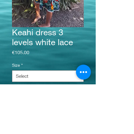
Keahi dress 3
levels white lace
Price
€105.00
Size
*
Quantity
*
Add to Cart