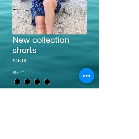
New collection
shorts
Price
€45.00
Size
*
Quantity
*
Add to Cart