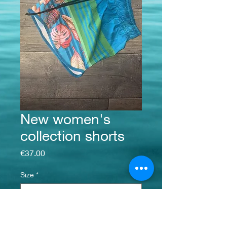
New women's
collection shorts
Price
€37.00
Size
*
Quantity
*