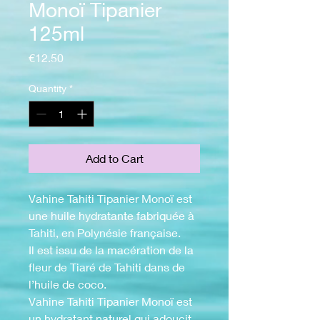
Monoï Tipanier
125ml
Price
€12.50
Quantity
*
Add to Cart
Vahine Tahiti Tipanier Monoï est
une huile hydratante fabriquée à
Tahiti, en Polynésie française.
Il est issu de la macération de la
fleur de Tiaré de Tahiti dans de
l’huile de coco.
Vahine Tahiti Tipanier Monoï est
un hydratant naturel qui adoucit