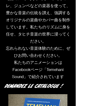
レ、ジュンベなどの楽器を使って、
豊かな音楽の伝統を讃え、強調する
オリジナルの楽曲やカバー曲を制作
しています。私たちのリズムに身を
任せ、タヒチ音楽の世界に浸ってく
ださい。
忘れられない音楽体験のために、ぜ
ひお問い合わせください。
私たちのアニメーションは
Facebookページ「Temehani
Sound」で紹介されています
Demandez le catalogue !