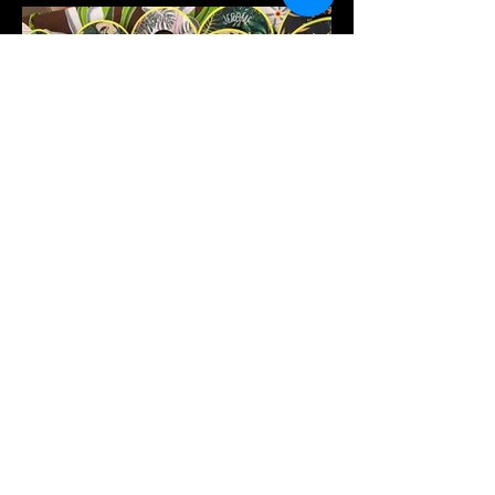
Chapeaux Personnalisé
créations de chapeaux de paille
personnalisé