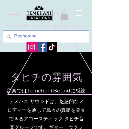
Pour revenir a l'acceuil cliquez sur le logo
タヒチの雰囲気
音楽ではTemehani Soundに感謝
テメハニ サウンドは、魅惑的なメ
ロディーを通じて島々の真髄を発見
できるアコースティック タヒチ音
楽グループです。ギター、ウクレ