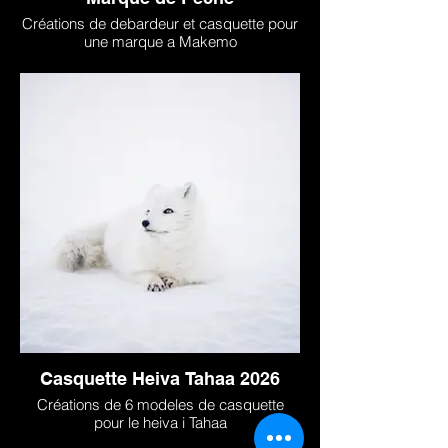
Créations de debardeur et casquette pour
une marque a Makemo
Casquette Heiva Tahaa 2026
Créations de 6 modeles de casquette
pour le heiva i Tahaa