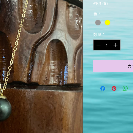
価格
€69.00
色
*
数量
*
カ