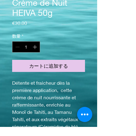
Crème de Nuit
HEIVA 50g
価格
€30.00
数量
*
カートに追加する
Détente et fraicheur dès la
première application, cette
crème de nuit nourrissante et
raffermissante, enrichie au
Monoï de Tahiti, au Tamanu
Tahiti, et aux extraits végétaux
réparateurs (Céramides de blé,
Rea Tahiti), a été conçue pour