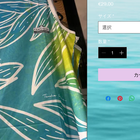
価格
€29.00
サイズ
*
選択
数量
*
カ