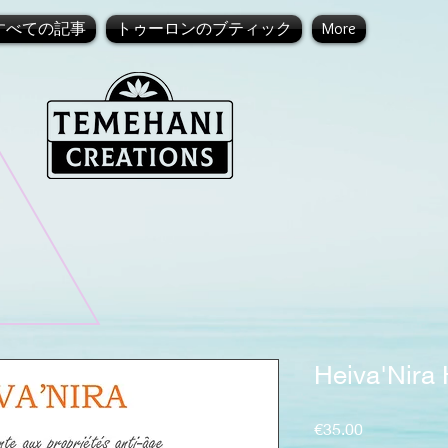
すべての記事
トゥーロンのブティック
More
Heiva'Nira
価格
€35.00