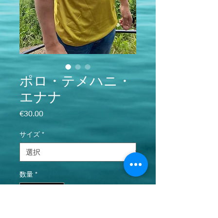
ポロ・テメハニ・
エナナ
価格
€30.00
サイズ
*
数量
*