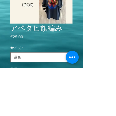
アペタヒ旗編み
価格
€25.00
サイズ
*
数量
*
カートに追加する