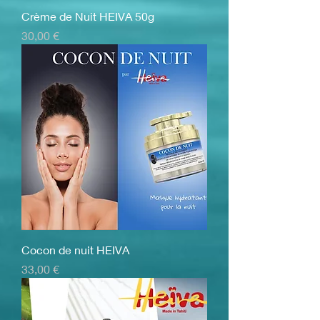
Crème de Nuit HEIVA 50g
Prix
30,00 €
Cocon de nuit HEIVA
Prix
33,00 €