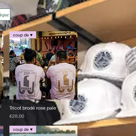
fique
coup de ♥️
Quick View
Tricot brodé rose pale
Price
€28.00
coup de ♥️