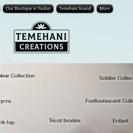
Our Boutique in Toulon
Temehani Sound
More
 New Collection
Soldier Collec
Lycra
Fosfluorescent Coll
Tricot brodés
Enfant
nk top