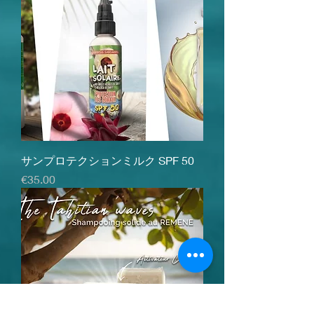
サンプロテクションミルク SPF 50
価格
€35.00