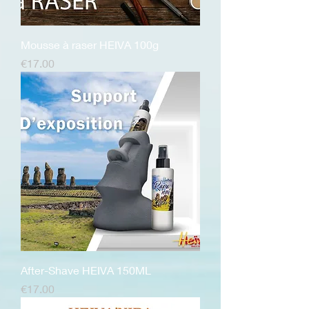
Mousse à raser HEIVA 100g
価格
€17.00
After-Shave HEIVA 150ML
価格
€17.00